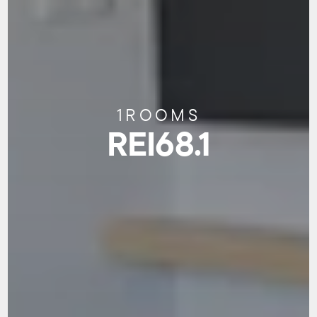
1
ROOMS
REI68.1