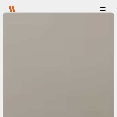
Proceso
Propósito
Proyectos
Sobre Nosotros
Carreras
Blog
FAQ
Contact
Select Language
Co-living
Platform