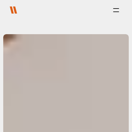
Proceso
Propósito
Proyectos
Sobre Nosotros
Carreras
Blog
FAQ
Contact
Select Language
Co-living
Platform