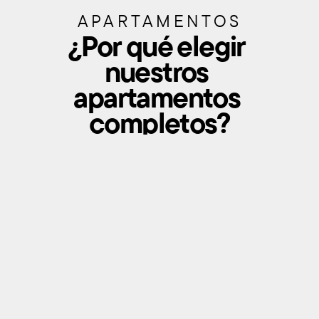
r
d 
e
s
APARTAMENTOS
s 
u
¿Por qué elegir 
z
p
nuestros 
o
r
apartamentos 
n
e
a
m
completos?
s
a