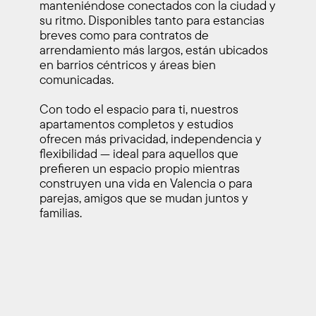
manteniéndose conectados con la ciudad y 
su ritmo. Disponibles tanto para estancias 
breves como para contratos de 
arrendamiento más largos, están ubicados 
en barrios céntricos y áreas bien 
comunicadas.
Con todo el espacio para ti, nuestros 
apartamentos completos y estudios 
ofrecen más privacidad, independencia y 
flexibilidad — ideal para aquellos que 
prefieren un espacio propio mientras 
construyen una vida en Valencia o para 
parejas, amigos que se mudan juntos y 
C
familias.
a
M
l
e
i
j
d
o
a