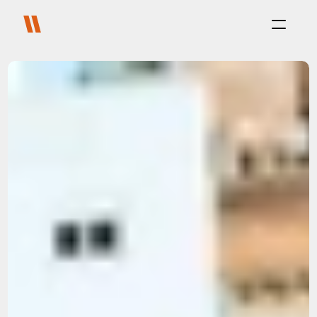
Proceso
Propósito
Proyectos
Sobre Nosotros
Carreras
Blog
FAQ
Contact
Select Language
Co-living
Platform