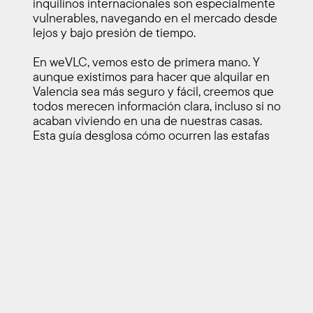
inquilinos internacionales son especialmente 
vulnerables, navegando en el mercado desde 
lejos y bajo presión de tiempo.
En weVLC, vemos esto de primera mano. Y 
aunque existimos para hacer que alquilar en 
Valencia sea más seguro y fácil, creemos que 
todos merecen información clara, incluso si no 
acaban viviendo en una de nuestras casas.
Esta guía desglosa cómo ocurren las estafas 
de alquiler, qué señales de alerta observar y 
cómo protegerse al alquilar en España.
Por Qué Las Estafas Inmobiliarias 
Están Aumentando En España
El mercado inmobiliario de España ha visto un 
fuerte crecimiento en los últimos años, 
especialmente en ciudades como Valencia 
que atraen a internacionales, trabajadores 