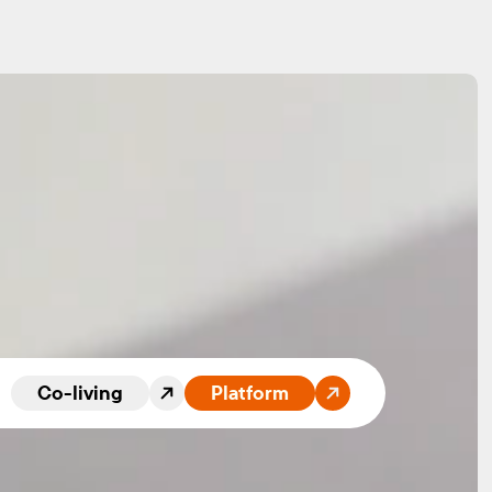
 Language
Co-living
Platform